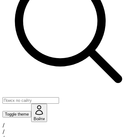
Toggle theme
Войти
/
/