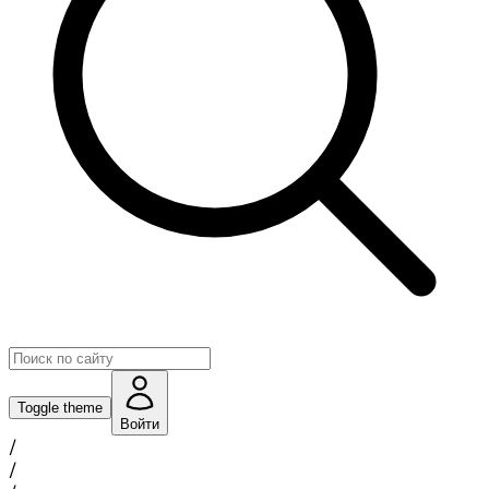
Toggle theme
Войти
/
/