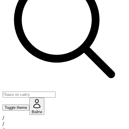
Toggle theme
Войти
/
/