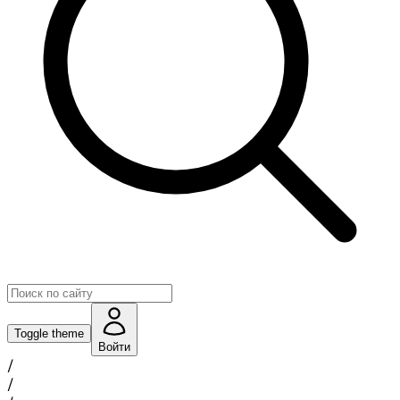
Toggle theme
Войти
/
/