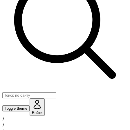
Toggle theme
Войти
/
/