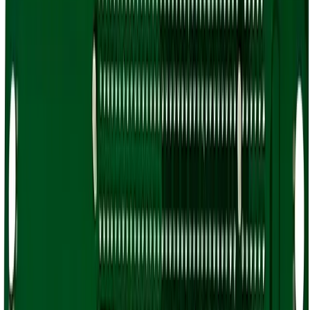
perehodnaya-plata-asus-pcie-8-r9-pci-e16x
Переходная плата Asus
PCIE-8-R9 PCI-E16x
₽3,300.00
Количество:
1
-
+
Добавить в корзину