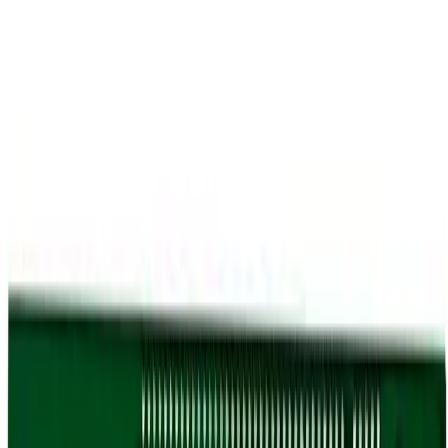
Переходная плата Asus PCIE-8-R9 PCI-E16x
1
/
2
В наличии
Артикул
:
00035862
Партномер
: