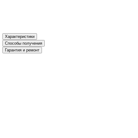
Оригинальный товар
Характеристики
Способы получения
Гарантия и ремонт
Артикул
00035862
Партномер
perehodnaya-plata-asus-pcie-8-r9-pci-e16x