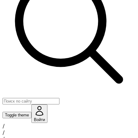
Toggle theme
Войти
/
/