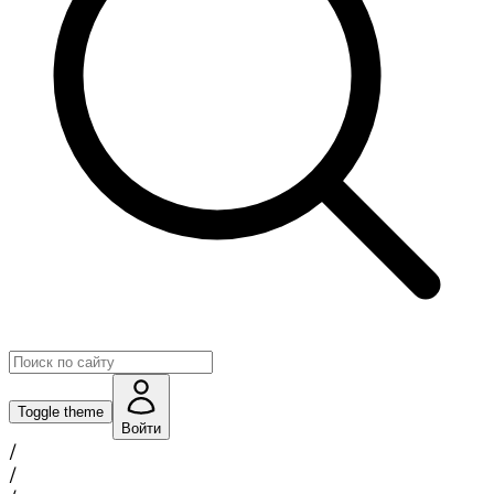
Toggle theme
Войти
/
/