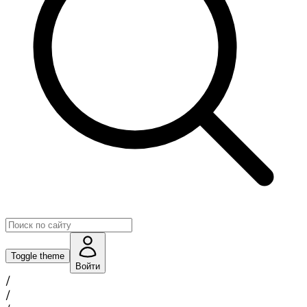
Toggle theme
Войти
/
/