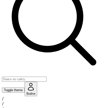
Toggle theme
Войти
/
/