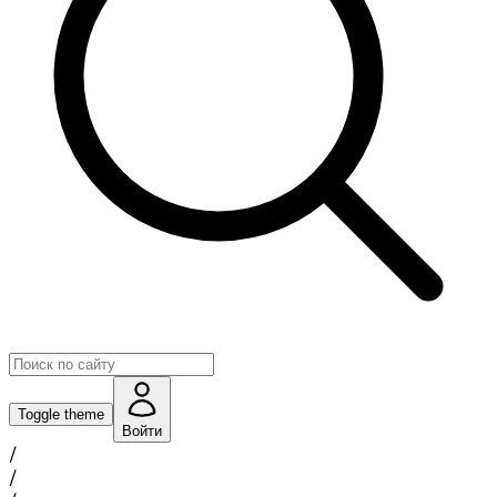
Toggle theme
Войти
/
/