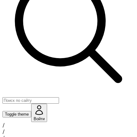
Toggle theme
Войти
/
/