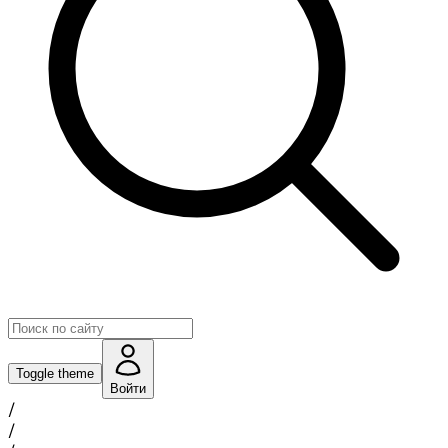
Toggle theme
Войти
/
/