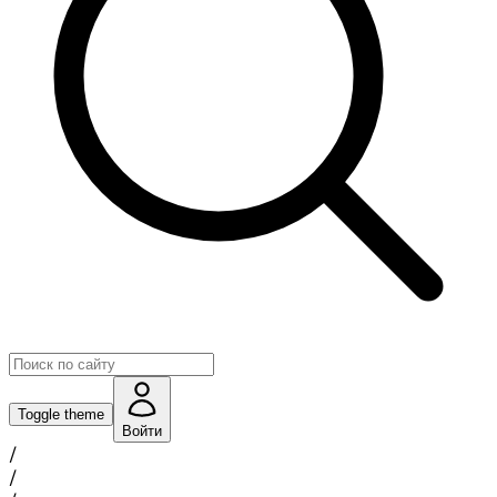
Toggle theme
Войти
/
/