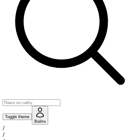
Toggle theme
Войти
/
/