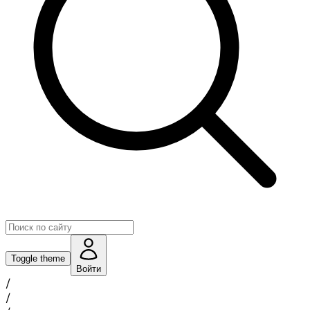
Toggle theme
Войти
/
/