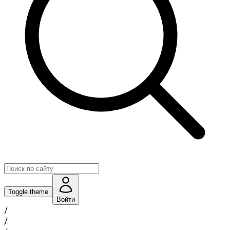
Toggle theme
Войти
/
/