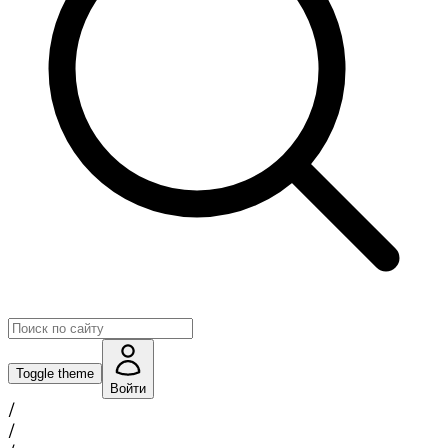
Toggle theme
Войти
/
/