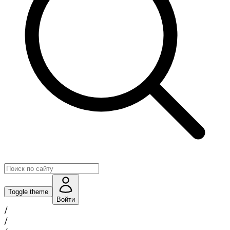
Toggle theme
Войти
/
/