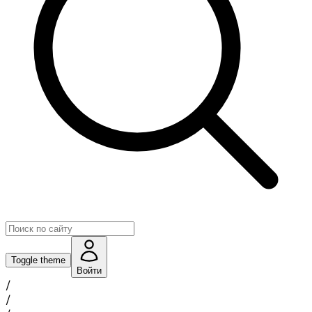
Toggle theme
Войти
/
/