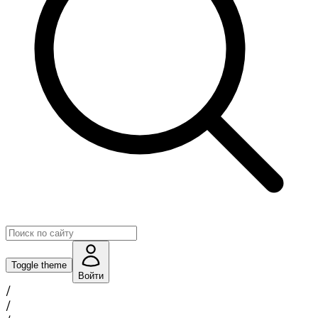
Toggle theme
Войти
/
/