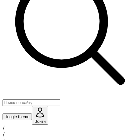
Toggle theme
Войти
/
/