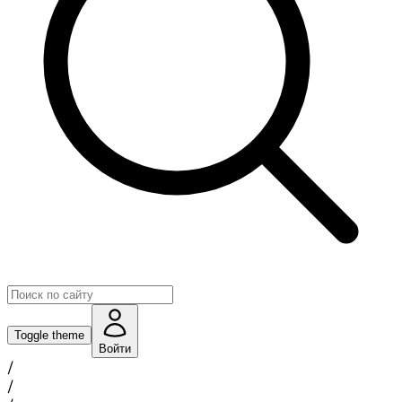
Toggle theme
Войти
/
/