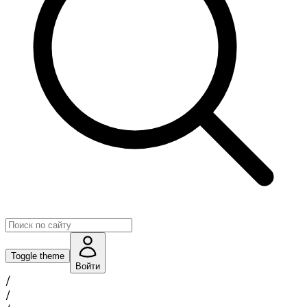
Toggle theme
Войти
/
/