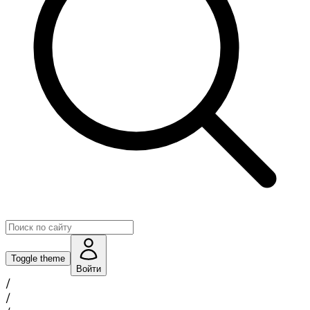
Toggle theme
Войти
/
/