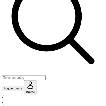
Toggle theme
Войти
/
/