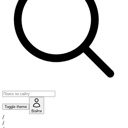
Toggle theme
Войти
/
/