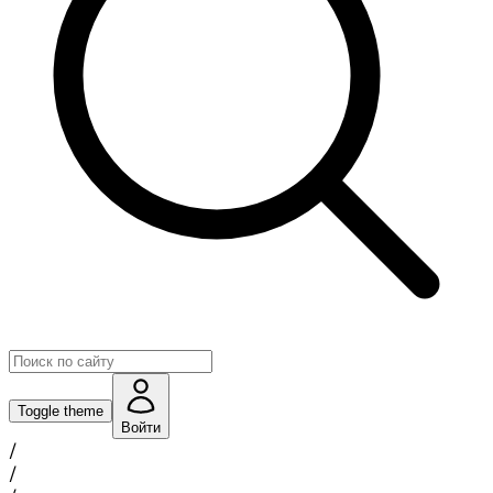
Toggle theme
Войти
/
/