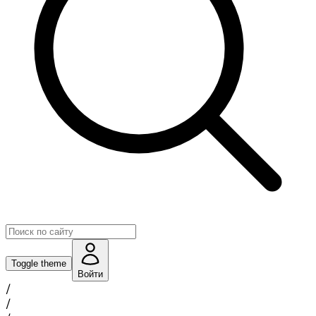
Toggle theme
Войти
/
/