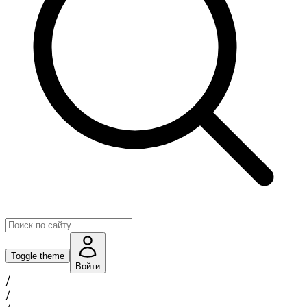
Toggle theme
Войти
/
/