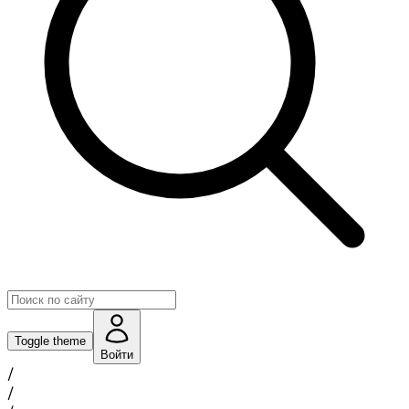
Toggle theme
Войти
/
/