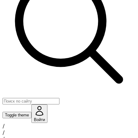
Toggle theme
Войти
/
/