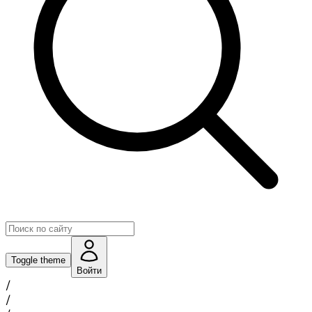
Toggle theme
Войти
/
/