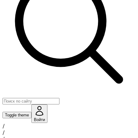
Toggle theme
Войти
/
/