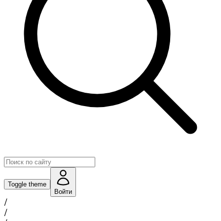
Toggle theme
Войти
/
/