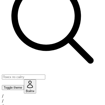
Toggle theme
Войти
/
/