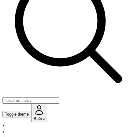
Toggle theme
Войти
/
/