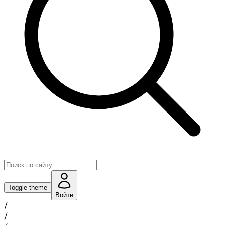
Toggle theme
Войти
/
/