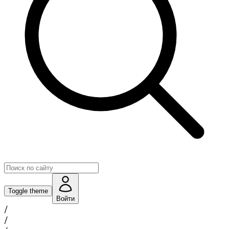
Toggle theme
Войти
/
/