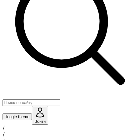
Toggle theme
Войти
/
/