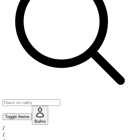
Toggle theme
Войти
/
/