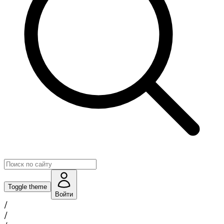
Toggle theme
Войти
/
/