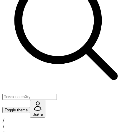
Toggle theme
Войти
/
/