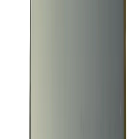
Резервный Блок Питания HP 632914-001 1125W
В наличии
Артикул
:
00001631
Партномер
:
632914-001
Резервный Блок Питания