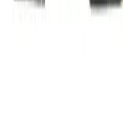
Подпишитесь на рассылку
Получайте новости об акциях и спец. предложениях
Подписаться
Обратная связь
Почта:
info@dsp-shop.ru
Телефон:
+7 (499) 110-23-61