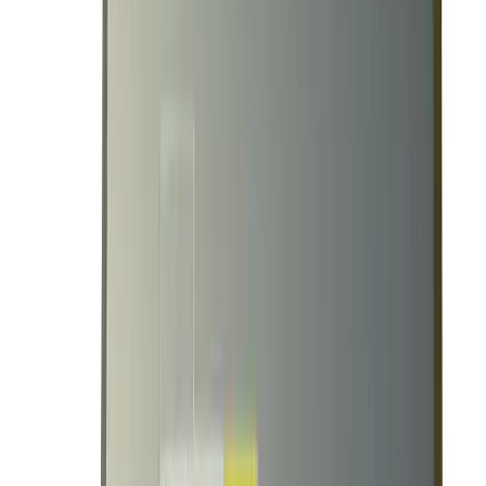
HP 632914-001 1125W
₽73,800.00
Количество:
1
-
+
Добавить в корзину