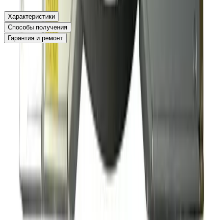
Оригинальный товар
Характеристики
Способы получения
Гарантия и ремонт
Артикул
00001631
Партномер
632914-001
Для серверов
рабочих станций z820
Мощность
1125W
Производитель
HP