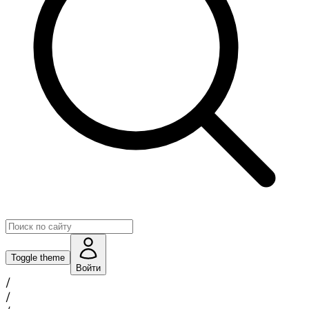
Toggle theme
Войти
/
/