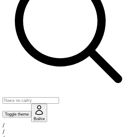
Toggle theme
Войти
/
/