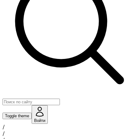
Toggle theme
Войти
/
/