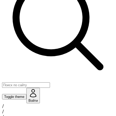
Toggle theme
Войти
/
/