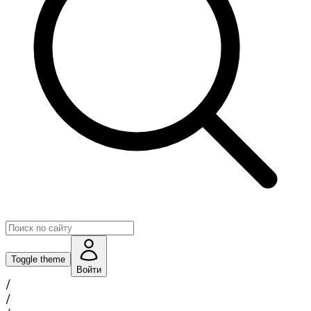
Toggle theme
Войти
/
/