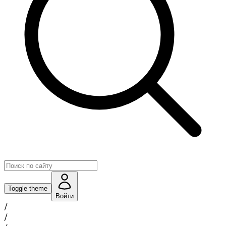
Toggle theme
Войти
/
/